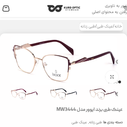
عبور به ناوبری
منو
رفتن به محتوای اصلی
خانه
/
عینک طبی
/
طبی زنانه
بزرگنمایی تصویر
عینک طبی برند ایوور مدل MW3444
دسته بندی ها
طبی زنانه
,
عینک طبی