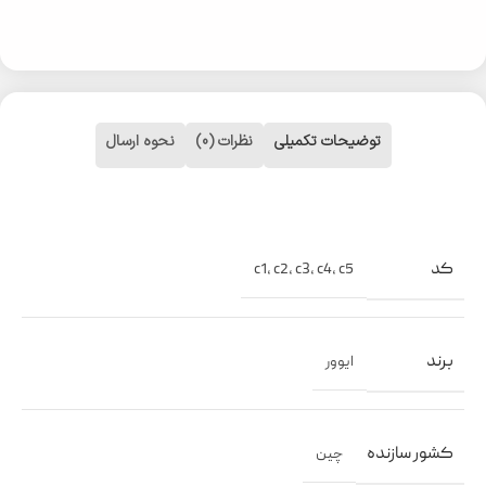
توضیحات تکمیلی
نظرات (0)
نحوه ارسال
کد
c1
,
c2
,
c3
,
c4
,
c5
برند
ایوور
کشور سازنده
چین