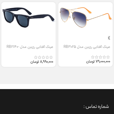
عینک آفتابی ری‌بن مدل RB3025
عینک آفتابی ری‌بن مدل RB2140-
50
79,000,000
تومان
8,990,000
تومان
شماره تماس :