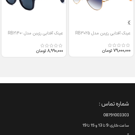
عینک آفتابی ری‌بن مدل RB3025
عینک آفتابی ری‌بن مدل RB2140-
50
79,000,000
تومان
8,990,000
تومان
شماره تماس :
08791003303
ساعت کاری: 9 تا 13 و 15 تا 19