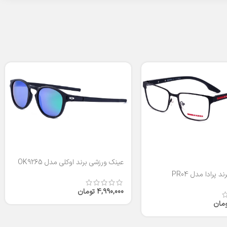
عینک ورزشی برند اوکلی مدل OK9265
 پرادا مدل PR04
4,990,000
تومان
ومان