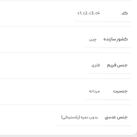
کد
c1
,
c2
,
c3
,
c4
کشور سازنده
چین
جنس فریم
فلزی
جنسیت
مردانه
جنس عدسی
بدون نمره (پلاستیکی)