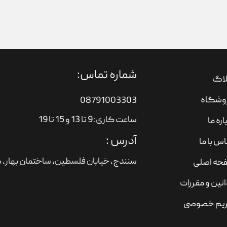
شماره تماس:
لاگ
وشگاه
08791003303
ساعت کاری: 9 تا 13 و 15 تا 19
اره ما
آدرس :
س با ما
سنندج، خیابان فلسطین،‌ ساختمان بهار، ط
حه اصلی
نین و مقررات
یم خصوصی