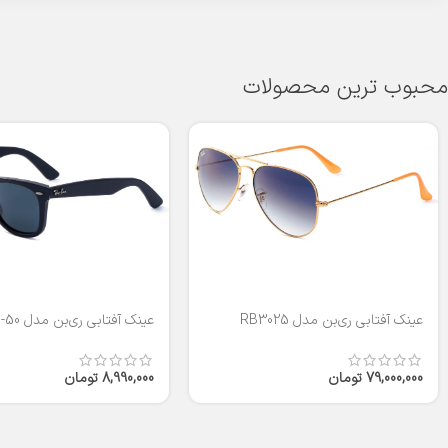
محبوب ترین محصولات
عینک آفتابی ری‌بن مدل RB3025
عینک آفتابی ری‌بن مدل RB2140-50
79,000,000
تومان
8,990,000
تومان