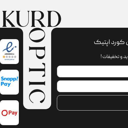
 کورد اپتیک
د و تخفیفات !