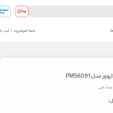
ورود / ثبت نا
ا
سبد خرید
0
 مدل PM56091
عینک طبی
: