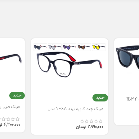
جدید
جدید
عینک طبی برند
عینک چند کاوره برند NEXAمدل
T2316
4,300,000
ت
2,990,000
تومان