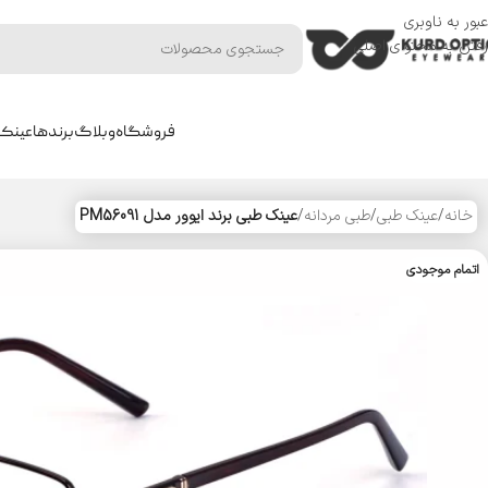
عبور به ناوبری
رفتن به محتوای اصلی
فروشگاه
وبلاگ
برندها
عینک 
خانه
/
عینک طبی
/
طبی مردانه
/
عینک طبی برند ایوور مدل PM56091
اتمام موجودی