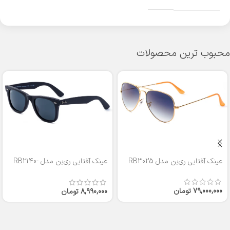
محبوب ترین محصولات
عینک آفتابی ری‌بن مدل RB3025
عینک آفتابی ری‌بن مدل RB2140-
50
79,000,000
تومان
8,990,000
تومان