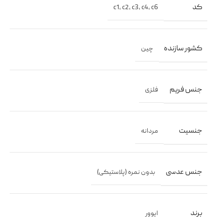
کد
c1
,
c2
,
c3
,
c4
,
c6
کشور سازنده
چین
جنس فریم
فلزی
جنسیت
مردانه
جنس عدسی
بدون نمره (پلاستیکی)
برند
ایوور