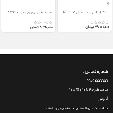
عینک آفتابی ری‌بن مدل RB3025
عینک آفتابی ری‌بن مدل RB2140-
50
79,000,000
تومان
8,990,000
تومان
شماره تماس :
08791003303
ساعت کاری: 9 تا 13 و 15 تا 19
آدرس :
سنندج، خیابان فلسطین،‌ ساختمان بهار، طبقه2