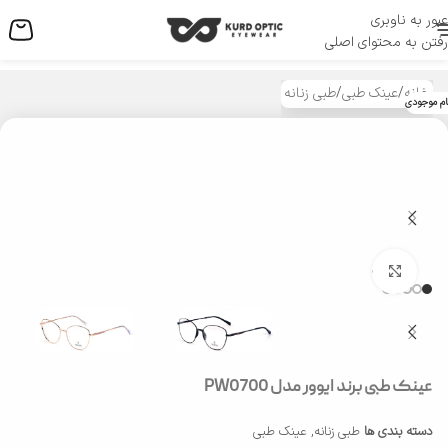
عبور به ناوبری
منو
رفتن به محتوای اصلی
خانه
/
عینک طبی
/
طبی زنانه
ام موجودی
بزرگنمایی تصویر
عینک طبی برند ایوور مدل PW0700
دسته بندی ها
طبی زنانه
,
عینک طبی