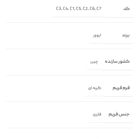
کد
C3
,
C4
,
C1
,
C5
,
C2
,
C6
,
C7
برند
ایوور
کشور سازنده
چین
فرم فریم
گربه ای
جنس فریم
فلزی