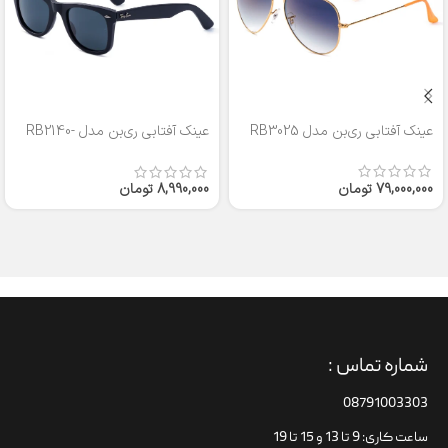
عینک آفتابی ری‌بن مدل RB3025
عینک آفتابی ری‌بن مدل RB2140-
50
79,000,000
تومان
8,990,000
تومان
شماره تماس :
08791003303
ساعت کاری: 9 تا 13 و 15 تا 19