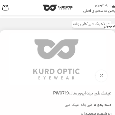
عبور به ناوبری
منو
رفتن به محتوای اصلی
خانه
/
عینک طبی
/
طبی زنانه
ام موجودی
بزرگنمایی تصویر
عینک طبی برند ایوور مدل PW0719
دسته بندی ها
طبی زنانه
,
عینک طبی
قیمت محصول: