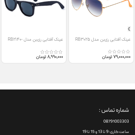
عینک آفتابی ری‌بن مدل RB3025
عینک آفتابی ری‌بن مدل RB2140-
50
79,000,000
تومان
8,990,000
تومان
شماره تماس :
08791003303
ساعت کاری: 9 تا 13 و 15 تا 19