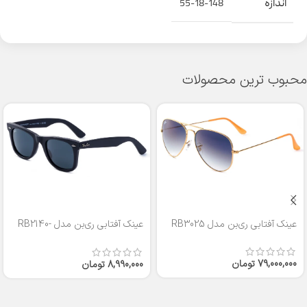
اندازه
55-18-148
محبوب ترین محصولات
عینک آفتابی ری‌بن مدل RB3025
عینک آفتابی ری‌بن مدل RB2140-
50
79,000,000
تومان
8,990,000
تومان