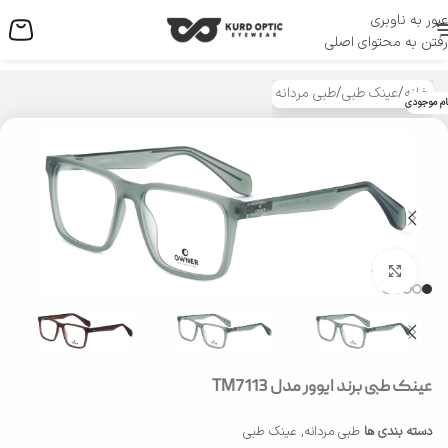
عبور به ناوبری
منو
رفتن به محتوای اصلی
خانه
/
عینک طبی
/
طبی مردانه
ام موجودی
بزرگنمایی تصویر
عینک طبی برند ایوور مدل TM7113
دسته بندی ها
طبی مردانه
,
عینک طبی