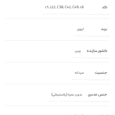
کد
c1
,
c22
,
C38
,
C42
,
C49
,
c6
برند
ایوور
کشور سازنده
چین
جنسیت
مردانه
جنس عدسی
بدون نمره (پلاستیکی)