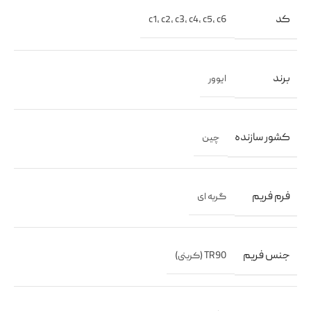
کد
c1
,
c2
,
c3
,
c4
,
c5
,
c6
برند
ایوور
کشور سازنده
چین
فرم فریم
گربه ای
جنس فریم
TR90 (کربنی)