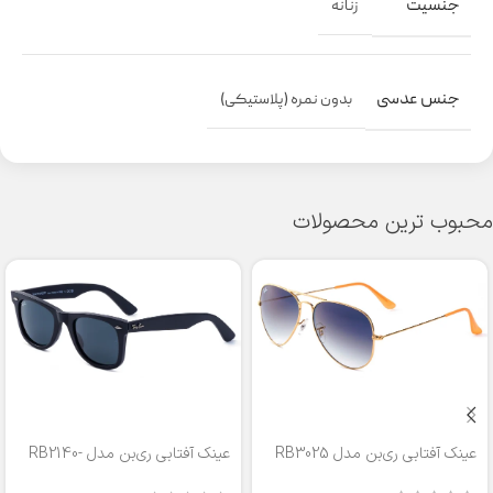
جنسیت
زنانه
جنس عدسی
بدون نمره (پلاستیکی)
محبوب ترین محصولات
عینک آفتابی ری‌بن مدل RB3025
عینک آفتابی ری‌بن مدل RB2140-
50