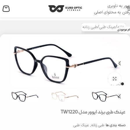
عبور به ناوبری
منو
رفتن به محتوای اصلی
خانه
/
عینک طبی
/
طبی زنانه
ام موجودی
بزرگنمایی تصویر
عینک طبی برند ایوور مدل TW1220
دسته بندی ها
طبی زنانه
,
عینک طبی