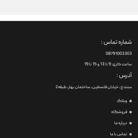
شماره تماس :
08791003303
ساعت کاری: 9 تا 13 و 15 تا 19
آدرس :
سنندج، خیابان فلسطین،‌ ساختمان بهار، طبقه2
وبلاگ
فروشگاه
درباره ما
تماس با ما