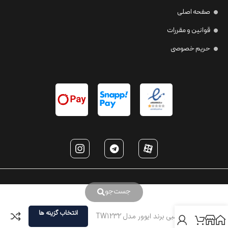
صفحه اصلی
قوانین و مقررات
حریم خصوصی
جست‌جو
انتخاب گزینه ها
عینک طبی برند ایوور مدل TW1232