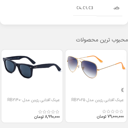
کد
C4
,
C1
,
C3
محبوب ترین محصولات
عینک آفتابی ری‌بن مدل RB3025
عینک آفتابی ری‌بن مدل RB2140-
50
79,000,000
تومان
8,990,000
تومان