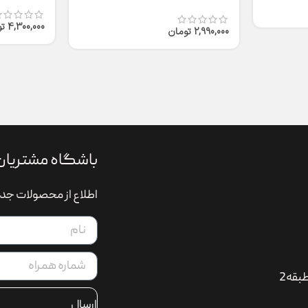
T2316
4,300,000
ت
2,990,000
تومان
باشگاه مشتریان
اطلاع از محصولات جدی
بقه2
ارسال