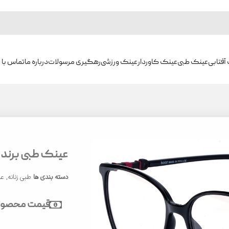
آفتابی
عینک طبی
عینک کاوردار
عینک ورزشی
رهگیری مرسولات
درباره ما
تماس با م
عینک طبی برند ایوور
دسته بندی ها
طبی زنانه
,
عی
قیمت محصول