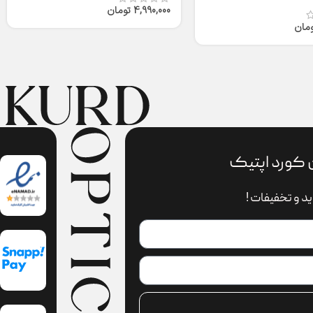
4,990,000
تومان
ومان
 کورد اپتیک
د و تخفیفات !