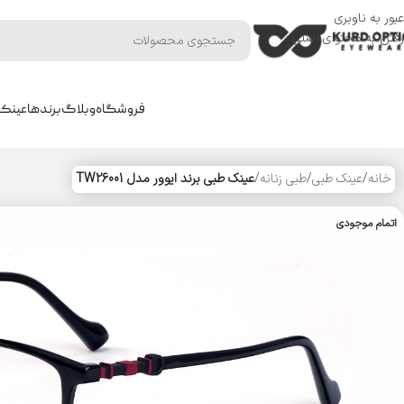
عبور به ناوبری
رفتن به محتوای اصلی
فروشگاه
وبلاگ
برندها
عینک 
خانه
/
عینک طبی
/
طبی زنانه
/
عینک طبی برند ایوور مدل TW26001
اتمام موجودی