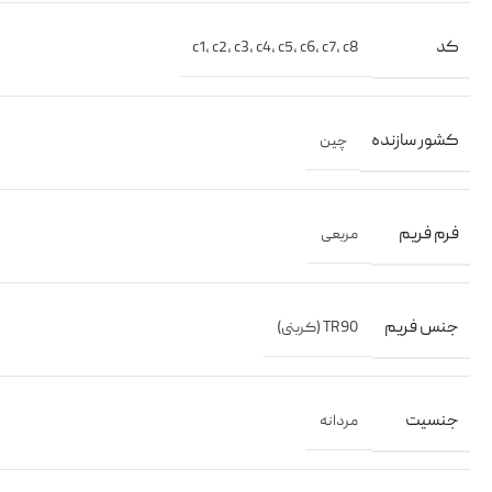
کد
c1
,
c2
,
c3
,
c4
,
c5
,
c6
,
c7
,
c8
کشور سازنده
چین
فرم فریم
مربعی
جنس فریم
TR90 (کربنی)
جنسیت
مردانه