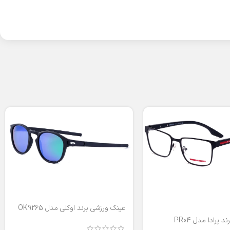
عینک ورزشی برند اوکلی مدل OK9265
 پرادا مدل PR04