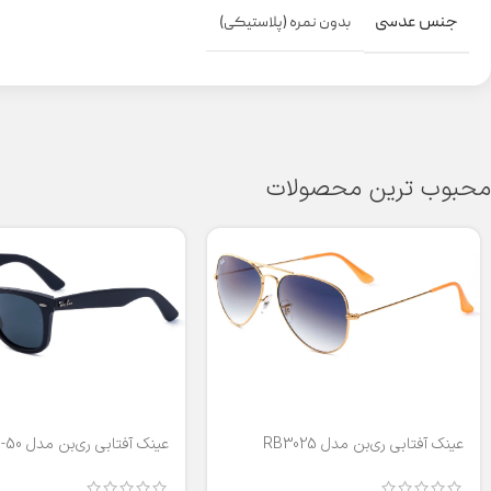
جنس عدسی
بدون نمره (پلاستیکی)
محبوب ترین محصولات
عینک آفتابی ری‌بن مدل RB3025
عینک آفتابی ری‌بن مدل RB2140-50