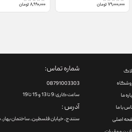
79,000,000
تومان
8,990,000
تومان
شماره تماس:
لاگ
وشگاه
08791003303
ساعت کاری: 9 تا 13 و 15 تا 19
اره ما
آدرس :
س با ما
سنندج، خیابان فلسطین،‌ ساختمان بهار، ط
حه اصلی
نین و مقررات