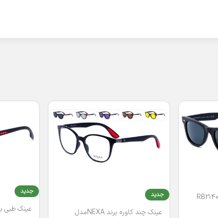
جدید
جدید
عینک طبی برند
عینک چند کاوره برند NEXAمدل