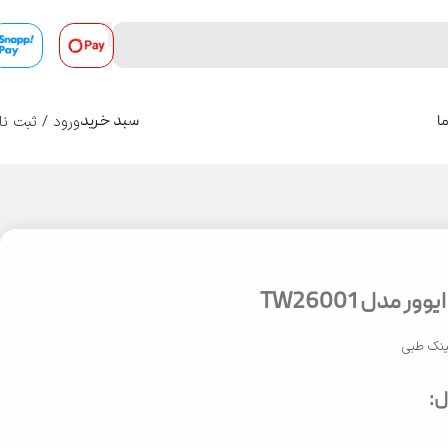
ورود / ثبت نا
ا
سبد خرید
0
 مدل TW26001
نک طبی
: