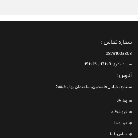
شماره تماس :
08791003303
ساعت کاری: 9 تا 13 و 15 تا 19
آدرس :
سنندج، خیابان فلسطین،‌ ساختمان بهار، طبقه2
وبلاگ
فروشگاه
درباره ما
تماس با ما