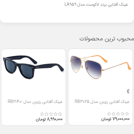
عینک آفتابی برند لاکوست مدل LA959
محبوب ترین محصولات
عینک آفتابی ری‌بن مدل RB3025
عینک آفتابی ری‌بن مدل RB2140-
50
79,000,000
تومان
8,990,000
تومان