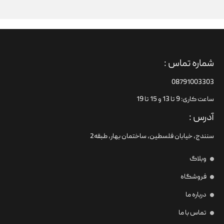
شماره تماس :
08791003303
ساعت کاری: 9 تا 13 و 15 تا 19
آدرس :
سنندج، خیابان فلسطین،‌ ساختمان بهار، طبقه2
وبلاگ
فروشگاه
درباره ما
تماس با ما