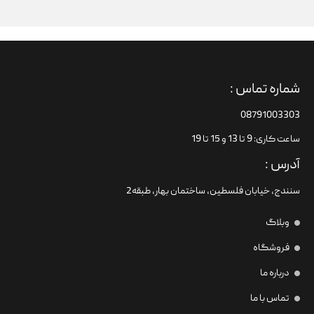
شماره تماس :
08791003303
ساعت کاری: 9 تا 13 و 15 تا 19
آدرس :
سنندج، خیابان فلسطین،‌ ساختمان بهار، طبقه2
وبلاگ
فروشگاه
درباره ما
تماس با ما