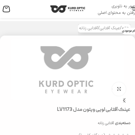
عبور به ناوبری
منو
رفتن به محتوای اصلی
خانه
/
عینک آفتابی
/
آفتابی زنانه
ام موجودی
بزرگنمایی تصویر
عینک آفتابی لویی ويتون مدل LV1173
دسته‌بندی
آفتابی زنانه