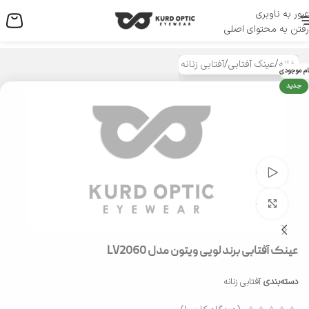
عبور به ناوبری
منو
رفتن به محتوای اصلی
خانه
/
عینک آفتابی
/
آفتابی زنانه
ام موجودی
جدید
تماشای ویدئو
بزرگنمایی تصویر
عینک آفتابی برند لویی ویتون مدل LV2060
دسته‌بندی
آفتابی زنانه