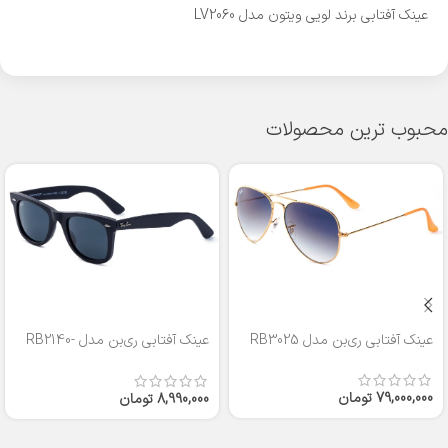
عینک آفتابی برند لویی ویتون مدل LV2060
محبوب ترین محصولات
عینک آفتابی ری‌بن مدل RB3025
عینک آفتابی ری‌بن مدل RB2140-
50
79,000,000
تومان
8,990,000
تومان