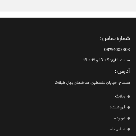
شماره تماس :
08791003303
ساعت کاری: 9 تا 13 و 15 تا 19
آدرس :
سنندج، خیابان فلسطین،‌ ساختمان بهار، طبقه2
وبلاگ
فروشگاه
درباره ما
تماس با ما