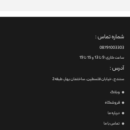
شماره تماس :
08791003303
ساعت کاری: 9 تا 13 و 15 تا 19
آدرس :
سنندج، خیابان فلسطین،‌ ساختمان بهار، طبقه2
وبلاگ
فروشگاه
درباره ما
تماس با ما