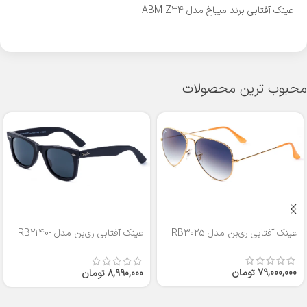
عینک آفتابی برند میباخ مدل ABM-Z34
محبوب ترین محصولات
عینک آفتابی ری‌بن مدل RB3025
عینک آفتابی ری‌بن مدل RB2140-
50
79,000,000
تومان
8,990,000
تومان