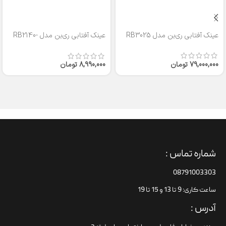
عینک آفتابی ری‌بن مدل RB3025
عینک آفتابی ری‌بن مدل RB2140-
50
79,000,000
تومان
8,990,000
تومان
شماره تماس :
08791003303
ساعت کاری: 9 تا 13 و 15 تا 19
آدرس :