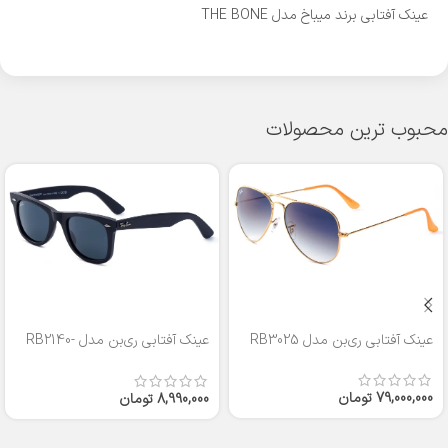
عینک آفتابی برند میباخ مدل THE BONE
محبوب ترین محصولات
عینک آفتابی ری‌بن مدل RB3025
عینک آفتابی ری‌بن مدل RB2140-
50
79,000,000
تومان
8,990,000
تومان