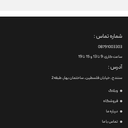
شماره تماس :
08791003303
ساعت کاری: 9 تا 13 و 15 تا 19
آدرس :
سنندج، خیابان فلسطین،‌ ساختمان بهار، طبقه2
وبلاگ
فروشگاه
درباره ما
تماس با ما