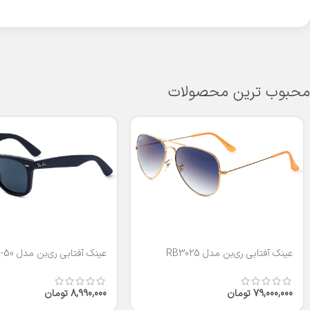
محبوب ترین محصولات
عینک آفتابی ری‌بن مدل RB3025
عینک آفتابی ری‌بن مدل RB2140-50
79,000,000
تومان
8,990,000
تومان