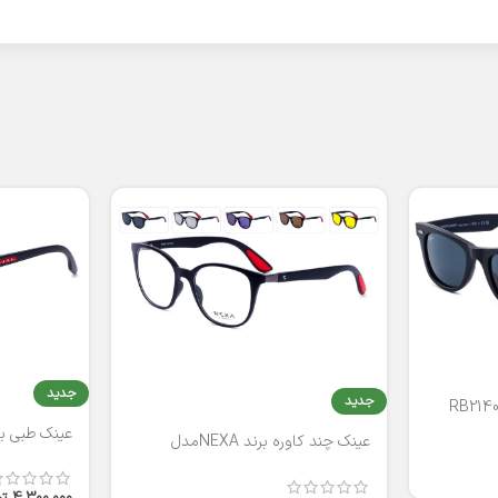
جدید
جدید
عینک طبی برند
عینک چند کاوره برند NEXAمدل
T2316