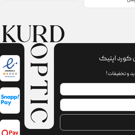
ومان
 کورد اپتیک
د و تخفیفات !