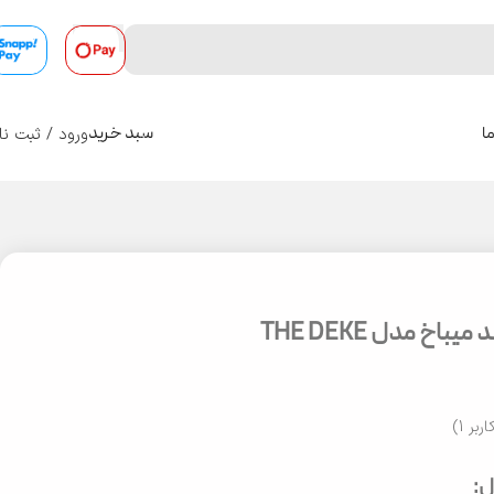
ورود / ثبت نا
ا
سبد خرید
0
باخ مدل THE DEKE
اربر
1
)
: