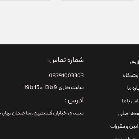
شماره تماس:
لاگ
وشگاه
08791003303
ساعت کاری: 9 تا 13 و 15 تا 19
اره ما
آدرس :
س با ما
سنندج، خیابان فلسطین،‌ ساختمان بهار، ط
حه اصلی
نین و مقررات