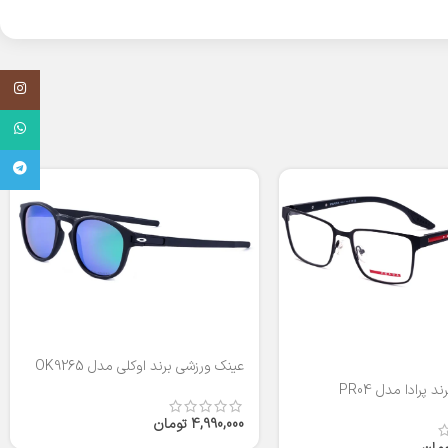
اینستاگر
واتساپ
تلگرام
عینک ورزشی برند اوکلی مدل OK9265
 پرادا مدل PR04
4,990,000
تومان