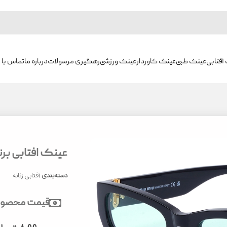
آفتابی
عینک طبی
عینک کاوردار
عینک ورزشی
رهگیری مرسولات
درباره ما
تماس با م
عینک افتابی برندMIU MIUکدB04
دسته‌بندی
آفتابی زنانه
قیمت محصول