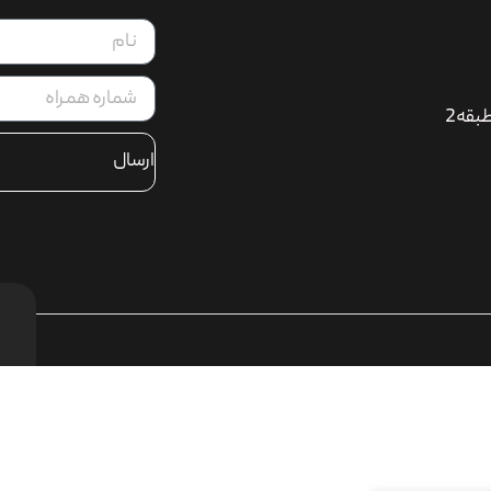
بقه2
ارسال