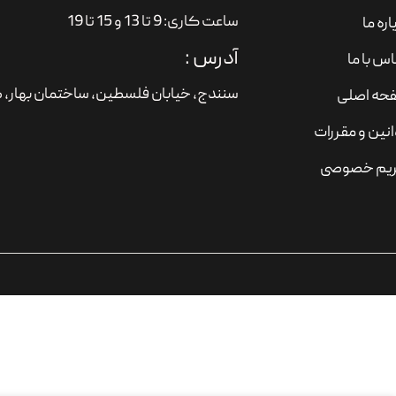
ساعت کاری: 9 تا 13 و 15 تا 19
اره ما
آدرس :
س با ما
سنندج، خیابان فلسطین،‌ ساختمان بهار، ط
حه اصلی
نین و مقررات
یم خصوصی