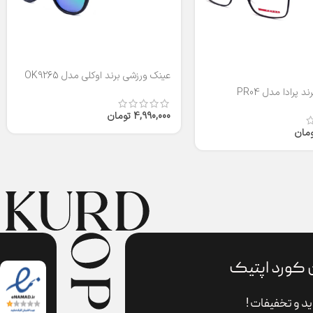
عینک ورزشی برند اوکلی مدل OK9265
 پرادا مدل PR04
4,990,000
تومان
ومان
 کورد اپتیک
د و تخفیفات !