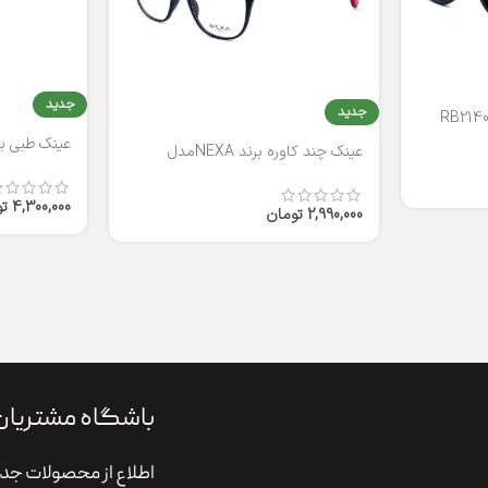
جدید
جدید
عینک طبی برند
عینک چند کاوره برند NEXAمدل
T2316
4,300,000
ت
2,990,000
تومان
باشگاه مشتریان
اطلاع از محصولات جدی