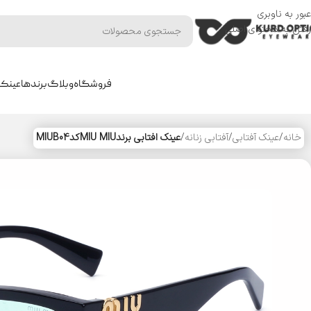
عبور به ناوبری
رفتن به محتوای اصلی
فروشگاه
وبلاگ
برندها
عینک 
خانه
/
عینک آفتابی
/
آفتابی زنانه
/
عینک افتابی برندMIU MIUکدMIUB04