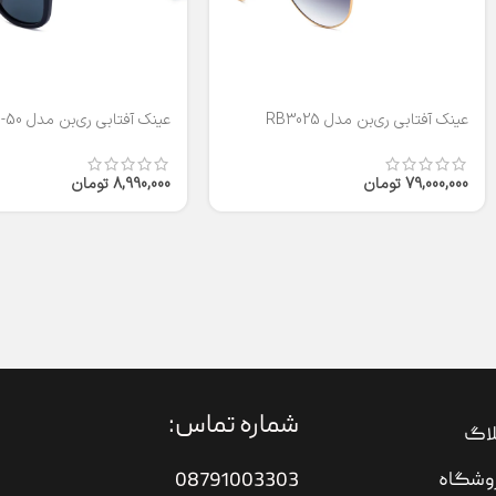
عینک آفتابی ری‌بن مدل RB3025
عینک آفتابی ری‌بن مدل RB2140-50
79,000,000
تومان
8,990,000
تومان
شماره تماس:
لاگ
وشگاه
08791003303