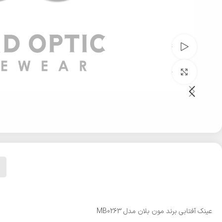
تماشای ویدئو
بزرگنمایی تصویر
عینک آفتابی برند مون بلان مدل MB0263