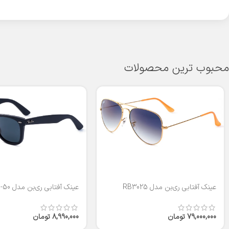
محبوب ترین محصولات
عینک آفتابی ری‌بن مدل RB3025
عینک آفتابی ری‌بن مدل RB2140-50
79,000,000
تومان
8,990,000
تومان