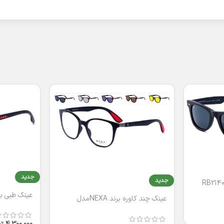
جدید
جدید
عینک طبی برند
عینک چند کاوره برند NEXAمدل
T2316