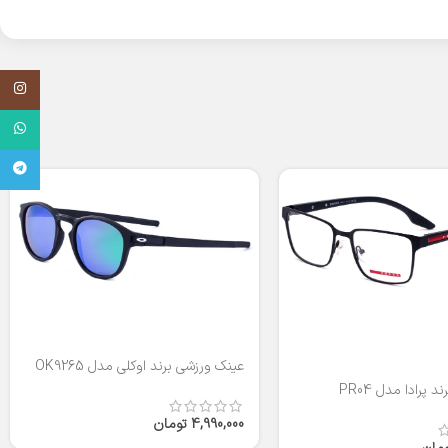
اینستاگر
واتساپ
تلگرام
عینک ورزشی برند اوکلی مدل OK9265
 پرادا مدل PR04
4,990,000
تومان