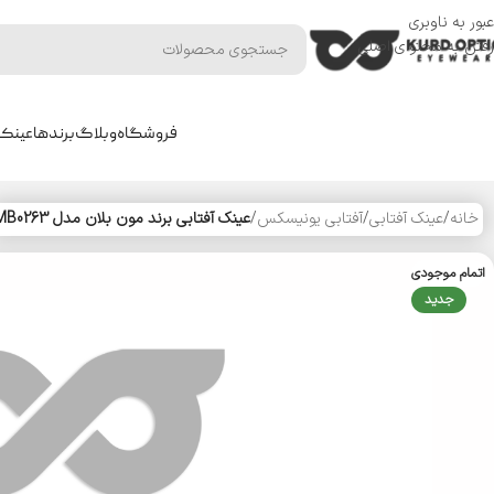
عبور به ناوبری
رفتن به محتوای اصلی
فروشگاه
وبلاگ
برندها
عینک 
خانه
/
عینک آفتابی
/
آفتابی یونیسکس
/
عینک آفتابی برند مون بلان مدل MB0263
اتمام موجودی
جدید