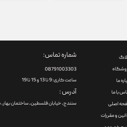
شماره تماس:
لاگ
وشگاه
08791003303
ساعت کاری: 9 تا 13 و 15 تا 19
اره ما
آدرس :
س با ما
سنندج، خیابان فلسطین،‌ ساختمان بهار، ط
حه اصلی
نین و مقررات