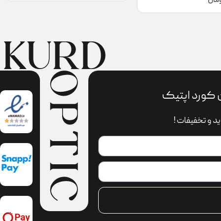
ومان
 کورد اپتیک
د و تخفیفات !