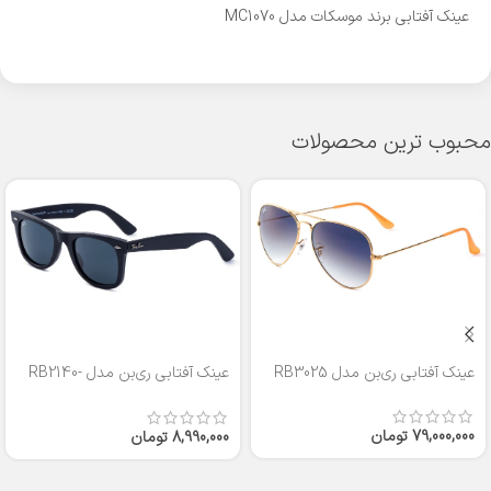
عینک آفتابی برند موسکات مدل MC1070
محبوب ترین محصولات
عینک آفتابی ری‌بن مدل RB3025
عینک آفتابی ری‌بن مدل RB2140-
50
79,000,000
تومان
8,990,000
تومان