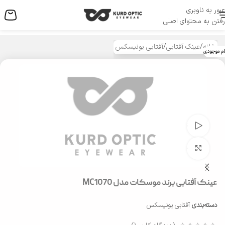
عبور به ناوبری
منو
رفتن به محتوای اصلی
خانه
/
عینک آفتابی
/
آفتابی یونیسکس
ام موجودی
تماشای ویدئو
بزرگنمایی تصویر
عینک آفتابی برند موسکات مدل MC1070
دسته‌بندی
آفتابی یونیسکس