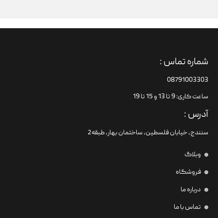
شماره تماس :
08791003303
ساعت کاری: 9 تا 13 و 15 تا 19
آدرس :
سنندج، خیابان فلسطین،‌ ساختمان بهار، طبقه2
وبلاگ
فروشگاه
درباره ما
تماس با ما