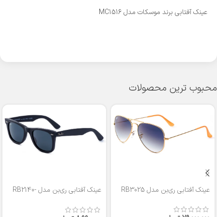
عینک آفتابی برند موسکات مدل MC1516
محبوب ترین محصولات
عینک آفتابی ری‌بن مدل RB3025
عینک آفتابی ری‌بن مدل RB2140-
50