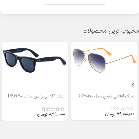
محبوب ترین محصولات
عینک آفتابی ری‌بن مدل RB3025
عینک آفتابی ری‌بن مدل RB2140-
50
79,000,000
تومان
8,990,000
تومان