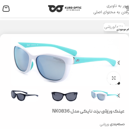
عبور به ناوبری
منو
رفتن به محتوای اصلی
خانه
/
ورزشی
ام موجودی
بزرگنمایی تصویر
عینک ورزشی برند نایکی مدل NK0836
دسته‌بندی
ورزشی