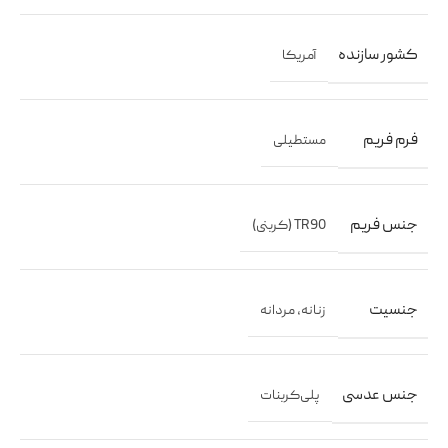
کشور سازنده
آمریکا
فرم فریم
مستطیلی
جنس فریم
TR90 (کربنی)
جنسیت
زنانه
,
مردانه
جنس عدسی
پلی‌کربنات