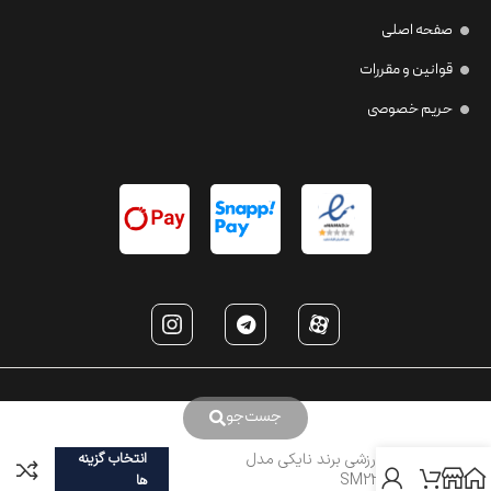
صفحه اصلی
قوانین و مقررات
حریم خصوصی
جست‌جو
عینک ورزشی برند نایکی مدل
انتخاب گزینه
SM2236063
ها