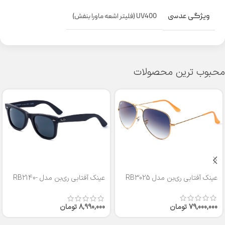
ویژگی عدسی
UV400 (فلیتر اشعه ماورا بنفش)
محبوب ترین محصولات
عینک آفتابی ری‌بن مدل RB3025
عینک آفتابی ری‌بن مدل RB2140-
50
79,000,000
تومان
8,990,000
تومان