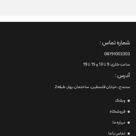
شماره تماس :
08791003303
ساعت کاری: 9 تا 13 و 15 تا 19
آدرس :
سنندج، خیابان فلسطین،‌ ساختمان بهار، طبقه2
وبلاگ
فروشگاه
درباره ما
تماس با ما