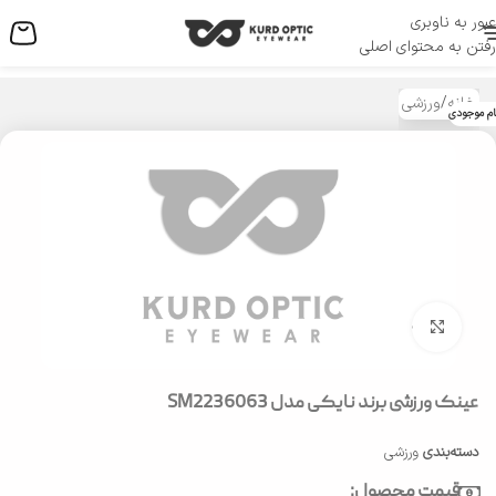
عبور به ناوبری
منو
رفتن به محتوای اصلی
خانه
/
ورزشی
ام موجودی
بزرگنمایی تصویر
عینک ورزشی برند نایکی مدل SM2236063
دسته‌بندی
ورزشی
قیمت محصول: