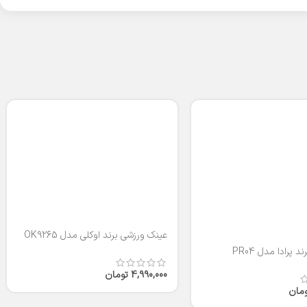
عینک ورزشی برند اوکلی مدل OK9265
 پرادا مدل PR04
4,990,000
تومان
ومان