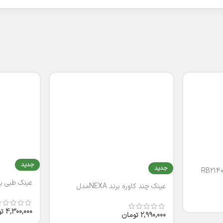
جدید
جدید
عینک طبی برند
عینک چند کاوره برند NEXAمدل
T2316
4,300,000
ت
2,990,000
تومان