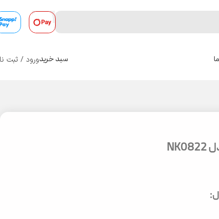
ورود / ثبت نا
ا
سبد خرید
0
NK0
: