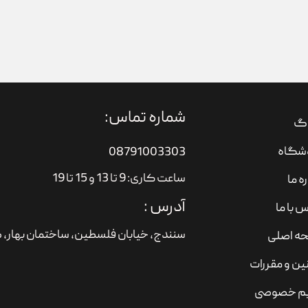
شماره تماس:
اگ
شگاه
08791003303
ساعت کاری: 9 تا 13 و 15 تا 19
ره ما
آدرس :
 با ما
سنندج، خیابان فلسطین،‌ ساختمان بهار، ط
ه اصلی
ین و مقررات
م خصوصی