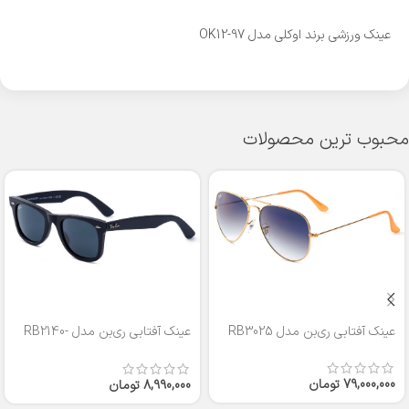
عینک ورزشی برند اوکلی مدل OK12-97
محبوب ترین محصولات
عینک آفتابی ری‌بن مدل RB3025
عینک آفتابی ری‌بن مدل RB2140-
50
79,000,000
تومان
8,990,000
تومان