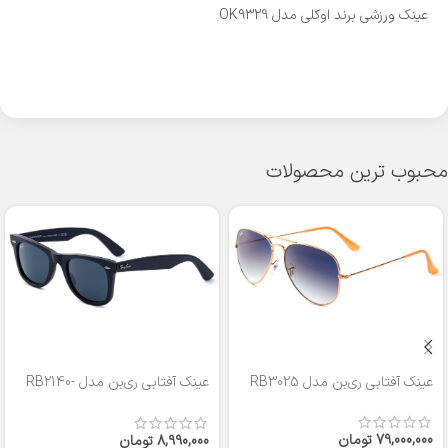
عینک ورزشی برند اوکلی مدل OK9329
محبوب ترین محصولات
عینک آفتابی ری‌بن مدل RB3025
عینک آفتابی ری‌بن مدل RB2140-
50
79,000,000
تومان
8,990,000
تومان