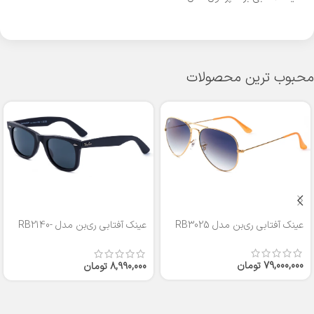
محبوب ترین محصولات
عینک آفتابی ری‌بن مدل RB3025
عینک آفتابی ری‌بن مدل RB2140-
50
79,000,000
تومان
8,990,000
تومان