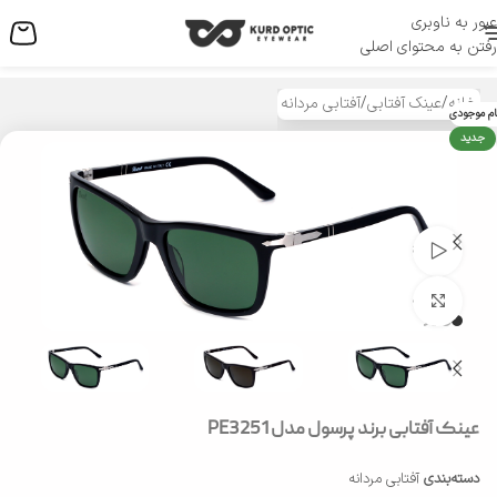
عبور به ناوبری
منو
رفتن به محتوای اصلی
خانه
/
عینک آفتابی
/
آفتابی مردانه
ام موجودی
جدید
تماشای ویدئو
بزرگنمایی تصویر
عینک آفتابی برند پرسول مدل PE3251
دسته‌بندی
آفتابی مردانه