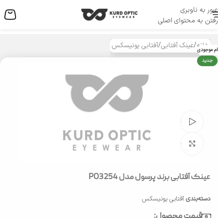
عبور به ناوبری
منو
رفتن به محتوای اصلی
خانه
/
عینک آفتابی
/
آفتابی یونیسکس
ام موجودی
جدید
تماشای ویدئو
بزرگنمایی تصویر
عینک آفتابی برند پرسول مدل PO3254
دسته‌بندی
آفتابی یونیسکس
قیمت محصول: