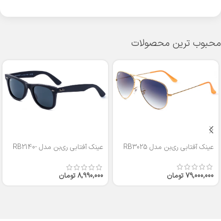
محبوب ترین محصولات
عینک آفتابی ری‌بن مدل RB3025
عینک آفتابی ری‌بن مدل RB2140-
50
79,000,000
تومان
8,990,000
تومان