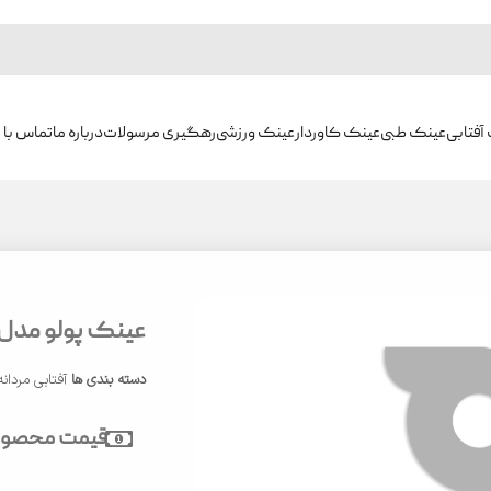
آفتابی
عینک طبی
عینک کاوردار
عینک ورزشی
رهگیری مرسولات
درباره ما
تماس با م
عینک پولو مدل PH5473
دسته بندی ها
آفتابی مردانه
قیمت محصول