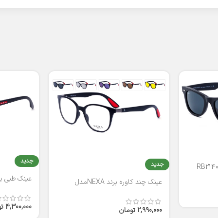
جدید
جدید
عینک طبی برند
عینک چند کاوره برند NEXAمدل
T2316
4,300,000
ت
2,990,000
تومان