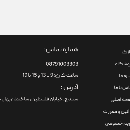
شماره تماس:
لاگ
وشگاه
08791003303
ساعت کاری: 9 تا 13 و 15 تا 19
اره ما
آدرس :
س با ما
سنندج، خیابان فلسطین،‌ ساختمان بهار، ط
حه اصلی
نین و مقررات
یم خصوصی