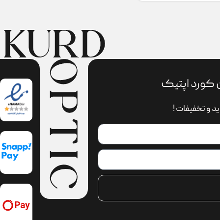
 کورد اپتیک
د و تخفیفات !