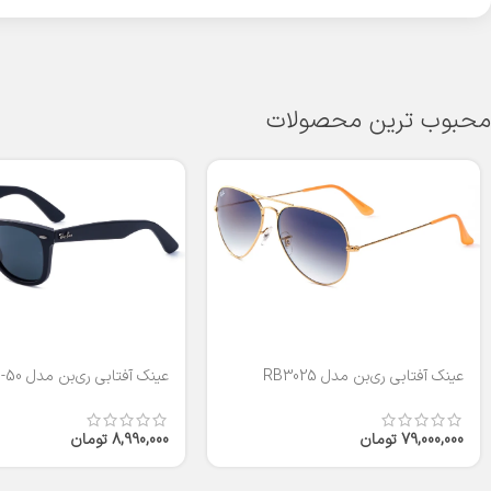
محبوب ترین محصولات
عینک آفتابی ری‌بن مدل RB3025
عینک آفتابی ری‌بن مدل RB2140-50
79,000,000
تومان
8,990,000
تومان