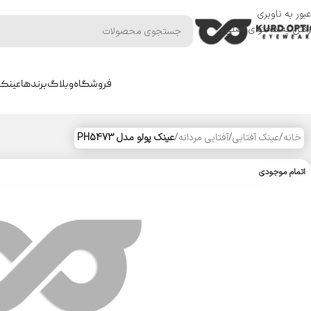
عبور به ناوبری
رفتن به محتوای اصلی
فروشگاه
وبلاگ
برندها
عینک 
خانه
/
عینک آفتابی
/
آفتابی مردانه
/
عینک پولو مدل PH5473
اتمام موجودی