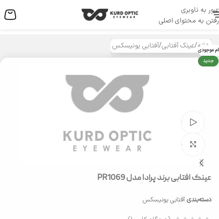
عبور به ناوبری
منو
رفتن به محتوای اصلی
خانه
/
عینک آفتابی
/
آفتابی یونیسکس
ام موجودی
جدید
تماشای ویدئو
بزرگنمایی تصویر
عینک افتابی برند پرادا مدل PR1069
دسته‌بندی
آفتابی یونیسکس