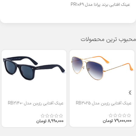
عینک افتابی برند پرادا مدل PR1069
محبوب ترین محصولات
عینک آفتابی ری‌بن مدل RB3025
عینک آفتابی ری‌بن مدل RB2140-
50
79,000,000
تومان
8,990,000
تومان