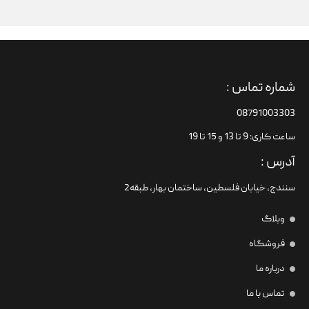
شماره تماس :
08791003303
ساعت کاری: 9 تا 13 و 15 تا 19
آدرس :
سنندج، خیابان فلسطین،‌ ساختمان بهار، طبقه2
وبلاگ
فروشگاه
درباره ما
تماس با ما