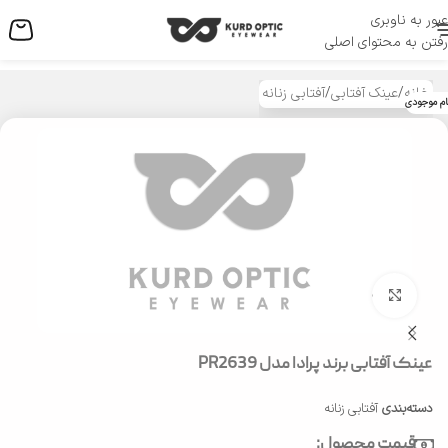
عبور به ناوبری
منو
رفتن به محتوای اصلی
خانه
/
عینک آفتابی
/
آفتابی زنانه
ام موجودی
بزرگنمایی تصویر
عینک آفتابی برند پرادا مدل PR2639
دسته‌بندی
آفتابی زنانه
قیمت محصول: