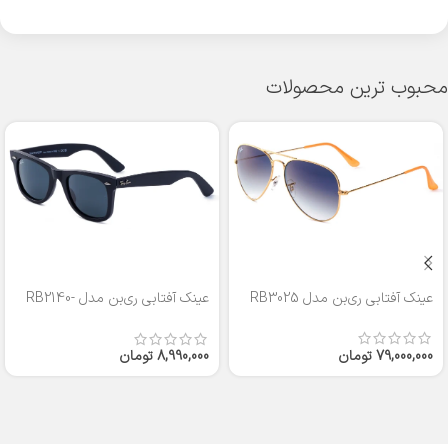
محبوب ترین محصولات
عینک آفتابی ری‌بن مدل RB3025
عینک آفتابی ری‌بن مدل RB2140-
50
79,000,000
تومان
8,990,000
تومان