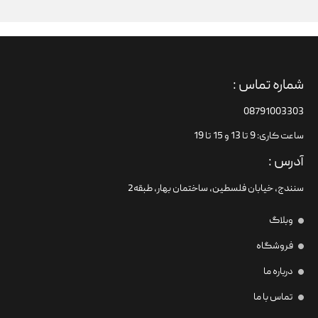
شماره تماس :
08791003303
ساعت کاری: 9 تا 13 و 15 تا 19
آدرس :
سنندج، خیابان فلسطین،‌ ساختمان بهار، طبقه2
وبلاگ
فروشگاه
درباره ما
تماس با ما