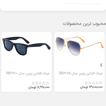
محبوب ترین محصولات
عینک آفتابی ری‌بن مدل RB3025
عینک آفتابی ری‌بن مدل RB2140-
50
79,000,000
تومان
8,990,000
تومان