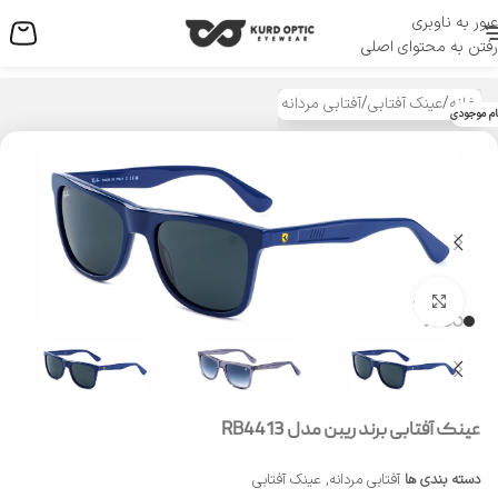
عبور به ناوبری
منو
رفتن به محتوای اصلی
خانه
/
عینک آفتابی
/
آفتابی مردانه
ام موجودی
بزرگنمایی تصویر
عینک آفتابی برند ریبن مدل RB4413
دسته بندی ها
آفتابی مردانه
,
عینک آفتابی