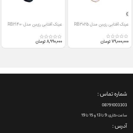
عینک آفتابی ری‌بن مدل RB3025
عینک آفتابی ری‌بن مدل RB2140-
50
79,000,000
تومان
8,990,000
تومان
شماره تماس :
08791003303
ساعت کاری: 9 تا 13 و 15 تا 19
آدرس :