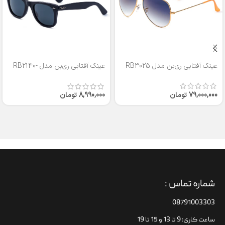
عینک آفتابی ری‌بن مدل RB3025
عینک آفتابی ری‌بن مدل RB2140-
50
79,000,000
تومان
8,990,000
تومان
شماره تماس :
08791003303
ساعت کاری: 9 تا 13 و 15 تا 19