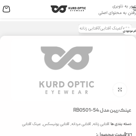
عبور به ناوبری
منو
رفتن به محتوای اصلی
خانه
/
عینک آفتابی
/
آفتابی زنانه
ام موجودی
بزرگنمایی تصویر
عینک ریبن مدل RB0501-54
دسته بندی ها
آفتابی زنانه
,
آفتابی مردانه
,
آفتابی یونیسکس
,
عینک آفتابی
قیمت محصول: