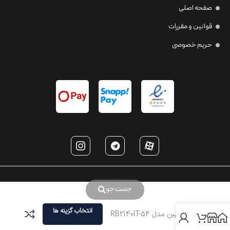
صفحه اصلی
قوانین و مقررات
حریم خصوصی
جست‌جو
انتخاب گزینه ها
عینک ریبن مدل RB2140IT-54