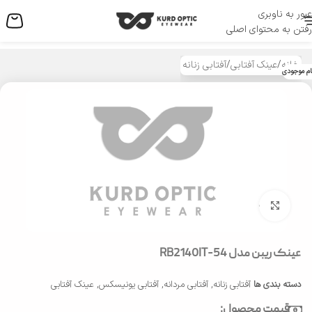
عبور به ناوبری
منو
رفتن به محتوای اصلی
خانه
/
عینک آفتابی
/
آفتابی زنانه
ام موجودی
بزرگنمایی تصویر
عینک ریبن مدل RB2140IT-54
دسته بندی ها
آفتابی زنانه
,
آفتابی مردانه
,
آفتابی یونیسکس
,
عینک آفتابی
قیمت محصول: