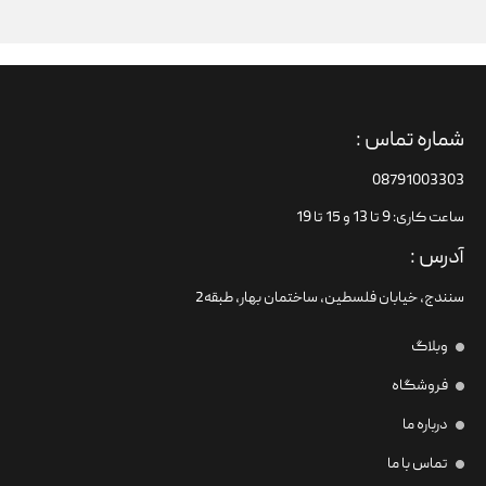
شماره تماس :
08791003303
ساعت کاری: 9 تا 13 و 15 تا 19
آدرس :
سنندج، خیابان فلسطین،‌ ساختمان بهار، طبقه2
وبلاگ
فروشگاه
درباره ما
تماس با ما