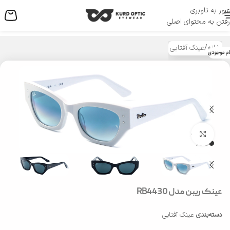
عبور به ناوبری
منو
رفتن به محتوای اصلی
خانه
/
عینک آفتابی
ام موجودی
بزرگنمایی تصویر
عینک ریبن مدل RB4430
دسته‌بندی
عینک آفتابی