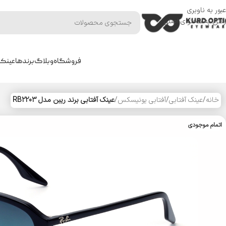
عبور به ناوبری
رفتن به محتوای اصلی
فروشگاه
وبلاگ
برندها
عینک 
خانه
/
عینک آفتابی
/
آفتابی یونیسکس
/
عینک آفتابی برند ریبن مدل RB2203
اتمام موجودی