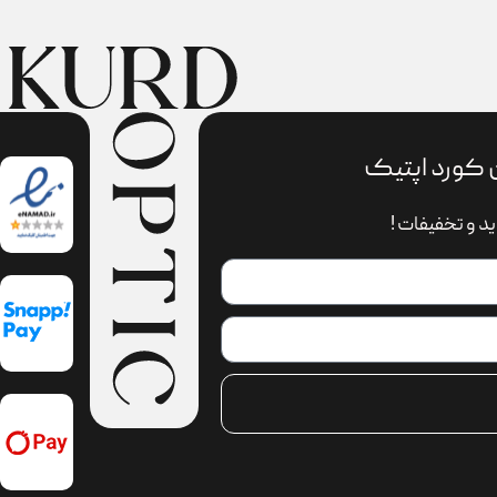
 کورد اپتیک
د و تخفیفات !