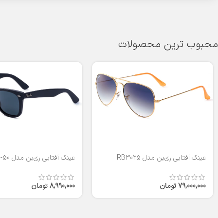
محبوب ترین محصولات
عینک آفتابی ری‌بن مدل RB3025
عینک آفتابی ری‌بن مدل RB2140-50
79,000,000
تومان
8,990,000
تومان