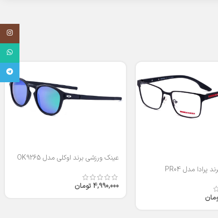
اینستاگر
واتساپ
تلگرام
عینک ورزشی برند اوکلی مدل OK9265
 پرادا مدل PR04
4,990,000
تومان
ومان