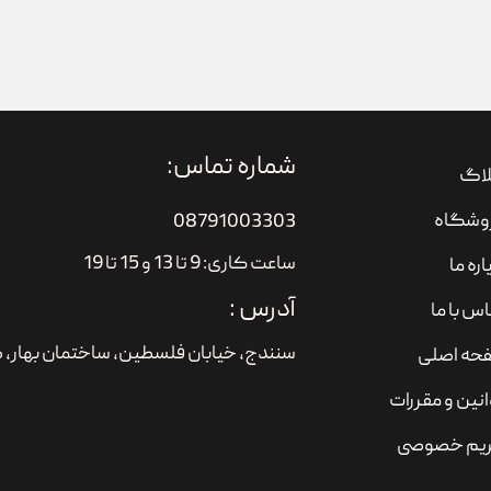
شماره تماس:
لاگ
وشگاه
08791003303
ساعت کاری: 9 تا 13 و 15 تا 19
اره ما
آدرس :
س با ما
سنندج، خیابان فلسطین،‌ ساختمان بهار، ط
حه اصلی
نین و مقررات
یم خصوصی