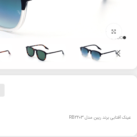
بزرگنمایی تصویر
عینک آفتابی برند ریبن مدل RB2203