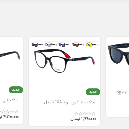
جدید
جدید
عینک طبی برند
عینک چند کاوره برند NEXAمدل
T2316
4,300,000
ت
2,990,000
تومان