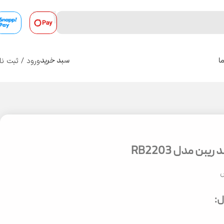
ورود / ثبت نا
ا
سبد خرید
0
یبن مدل RB2203
س
: