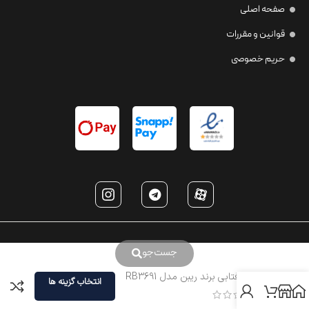
صفحه اصلی
قوانین و مقررات
حریم خصوصی
جست‌جو
عینک آفتابی برند ریبن مدل RB3691
انتخاب گزینه ها