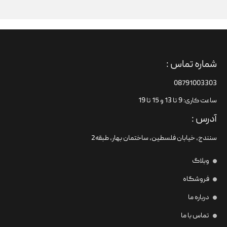
شماره تماس :
08791003303
ساعت کاری: 9 تا 13 و 15 تا 19
آدرس :
سنندج، خیابان فلسطین،‌ ساختمان بهار، طبقه2
وبلاگ
فروشگاه
درباره ما
تماس با ما