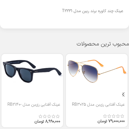
عینک چند کاوره برند ریبن مدل T2231
محبوب ترین محصولات
عینک آفتابی ری‌بن مدل RB3025
عینک آفتابی ری‌بن مدل RB2140-
50
79,000,000
تومان
8,990,000
تومان