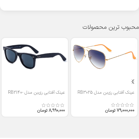
محبوب ترین محصولات
عینک آفتابی ری‌بن مدل RB3025
عینک آفتابی ری‌بن مدل RB2140-
50
79,000,000
تومان
8,990,000
تومان