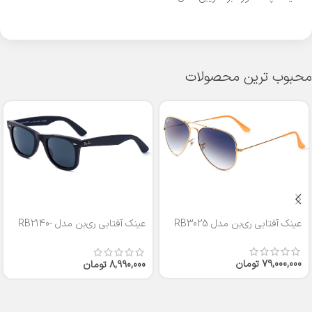
محبوب ترین محصولات
عینک آفتابی ری‌بن مدل RB3025
عینک آفتابی ری‌بن مدل RB2140-
50
79,000,000
تومان
8,990,000
تومان