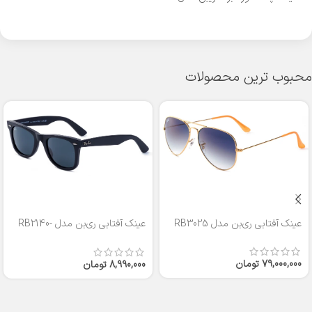
محبوب ترین محصولات
عینک آفتابی ری‌بن مدل RB3025
عینک آفتابی ری‌بن مدل RB2140-
50
79,000,000
تومان
8,990,000
تومان