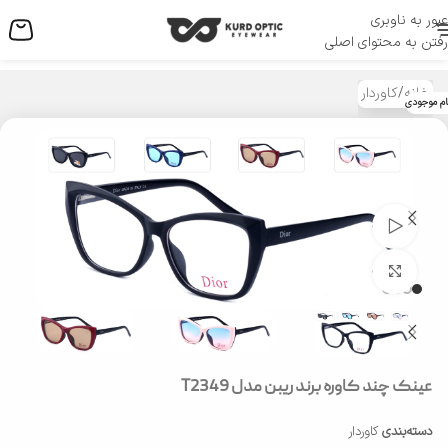
عبور به ناوبری
منو
رفتن به محتوای اصلی
خانه
/
کاوردار
ام موجودی
تماشای ویدئو
بزرگنمایی تصویر
عینک چند کاوره برند ریبن مدل T2349
دسته‌بندی
کاوردار