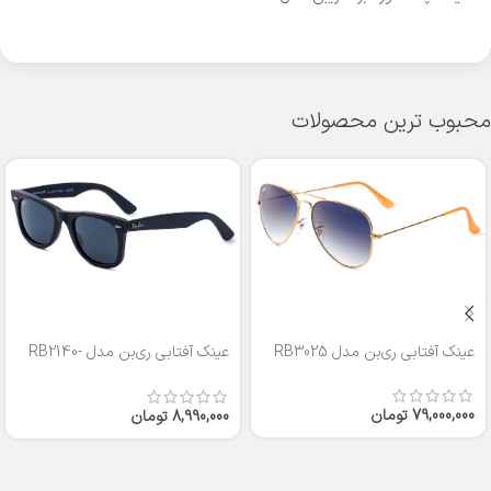
محبوب ترین محصولات
عینک آفتابی ری‌بن مدل RB3025
عینک آفتابی ری‌بن مدل RB2140-
50
79,000,000
تومان
8,990,000
تومان