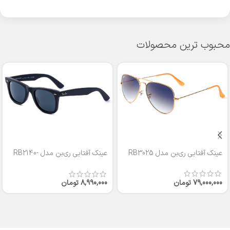
محبوب ترین محصولات
عینک آفتابی ری‌بن مدل RB3025
عینک آفتابی ری‌بن مدل RB2140-
50
79,000,000
تومان
8,990,000
تومان