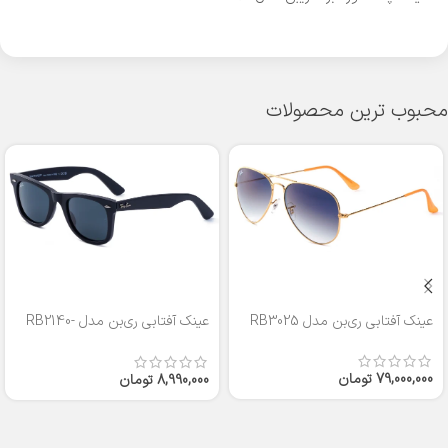
محبوب ترین محصولات
عینک آفتابی ری‌بن مدل RB3025
عینک آفتابی ری‌بن مدل RB2140-
50
79,000,000
تومان
8,990,000
تومان