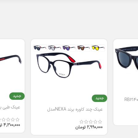
جدید
جدید
عینک طبی برند
عینک چند کاوره برند NEXAمدل
T2316
4,300,000
ت
2,990,000
تومان