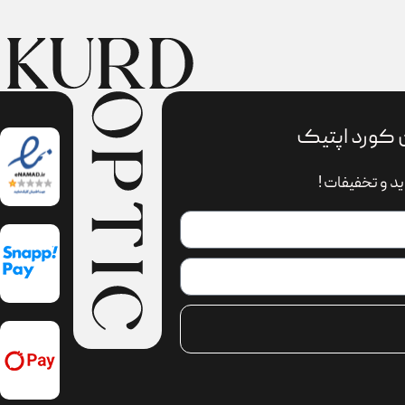
 کورد اپتیک
د و تخفیفات !