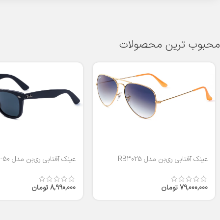
محبوب ترین محصولات
عینک آفتابی ری‌بن مدل RB3025
عینک آفتابی ری‌بن مدل RB2140-50
79,000,000
تومان
8,990,000
تومان