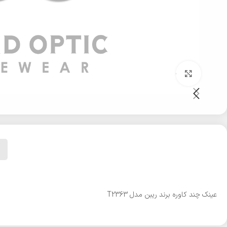
بزرگنمایی تصویر
عینک چند کاوره برند ریبن مدل T2363