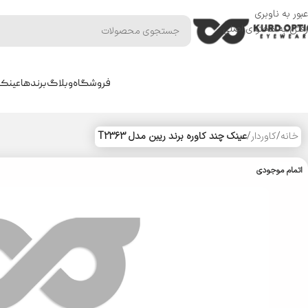
عبور به ناوبری
رفتن به محتوای اصلی
فروشگاه
وبلاگ
برندها
عینک 
خانه
/
کاوردار
/
عینک چند کاوره برند ریبن مدل T2363
اتمام موجودی