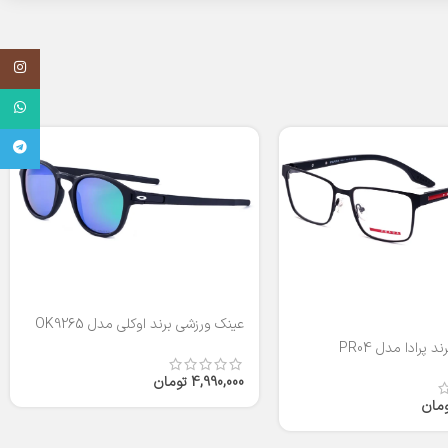
اینستاگر
واتساپ
تلگرام
عینک ورزشی برند اوکلی مدل OK9265
 پرادا مدل PR04
4,990,000
تومان
ومان