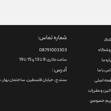
شماره تماس:
لاگ
وشگاه
08791003303
ساعت کاری: 9 تا 13 و 15 تا 19
اره ما
آدرس :
س با ما
سنندج، خیابان فلسطین،‌ ساختمان بهار، ط
حه اصلی
نین و مقررات
یم خصوصی