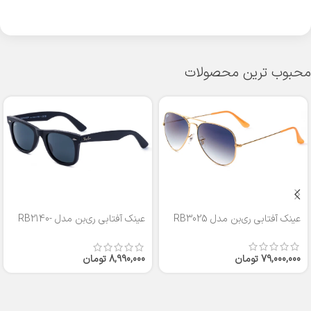
محبوب ترین محصولات
عینک آفتابی ری‌بن مدل RB3025
عینک آفتابی ری‌بن مدل RB2140-
50
79,000,000
تومان
8,990,000
تومان