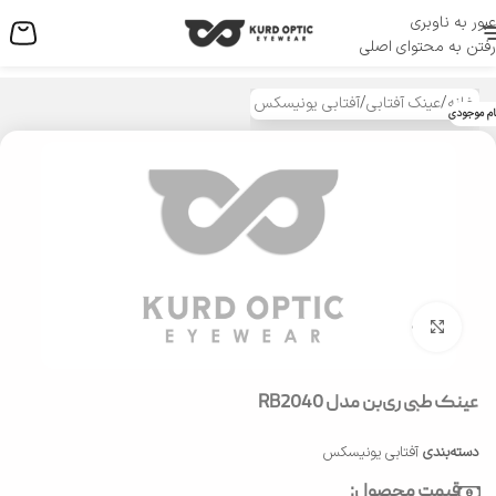
عبور به ناوبری
منو
رفتن به محتوای اصلی
خانه
/
عینک آفتابی
/
آفتابی یونیسکس
ام موجودی
بزرگنمایی تصویر
عینک طبی ری‌بن مدل RB2040
دسته‌بندی
آفتابی یونیسکس
قیمت محصول: